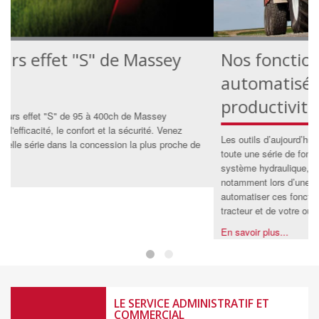
Les tracteurs effet "S" de Massey
N
Ferguson
a
p
Les nouveaux tracteurs effet "S" de 95 à 400ch de Massey
Ferguson améliorent l'efficacité, le confort et la sécurité. Venez
Les
découvrir cette nouvelle série dans la concession la plus proche de
tout
chez vous.
sys
En savoir plus...
not
aut
trac
En 
LE SERVICE ADMINISTRATIF ET
COMMERCIAL