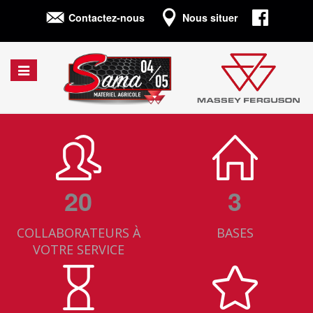
Connexion
Contactez-nous
Nous situer
Afficher/cacher
la
navigation
20
3
COLLABORATEURS À
BASES
VOTRE SERVICE