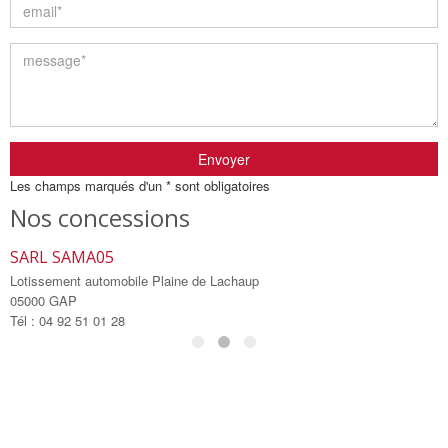
Envoyer
Les champs marqués d'un * sont obligatoires
Nos concessions
SARL SAMA05
S
Lotissement automobile Plaine de Lachaup
L
05000 GAP
0
Tél : 04 92 51 01 28
T