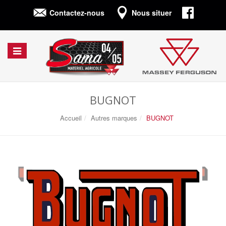
Connexion
Contactez-nous
Nous situer
Afficher/cacher
la
navigation
BUGNOT
Accueil
Autres marques
BUGNOT