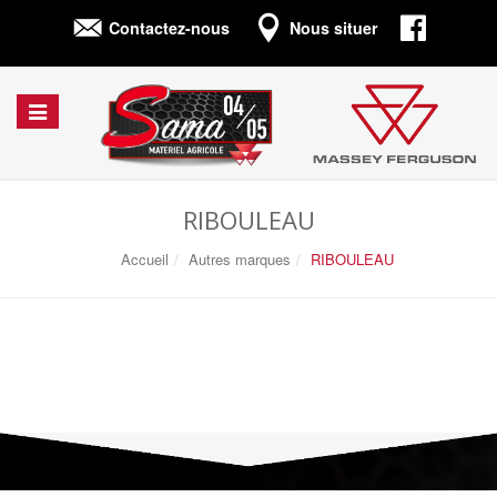
Connexion
Contactez-nous
Nous situer
Afficher/cacher
la
navigation
RIBOULEAU
Accueil
Autres marques
RIBOULEAU