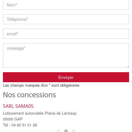
Envoyer
Les champs marqués d'un * sont obligatoires
Nos concessions
SARL SAMA05
S
Lotissement automobile Plaine de Lachaup
L
05000 GAP
0
Tél : 04 92 51 01 28
T