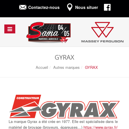
Connexion
Contactez-nous
Nous situer
Afficher/cacher
la
navigation
GYRAX
Accueil
Autres marques
GYRAX
La marque Gyrax a été crée en
1977. Elle
est spécialisée dans le
matériel de broyage (broyeurs,
épareuses
...)
https://www.gyrax.fr/