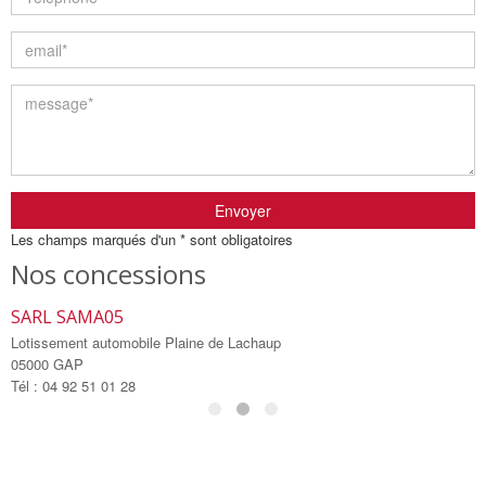
Envoyer
Les champs marqués d'un * sont obligatoires
Nos concessions
SARL SAMA05
S
Lotissement automobile Plaine de Lachaup
L
05000 GAP
0
Tél : 04 92 51 01 28
T