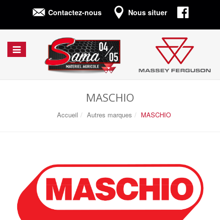
Connexion
Contactez-nous
Nous situer
Afficher/cacher
la
navigation
MASCHIO
Accueil
Autres marques
MASCHIO