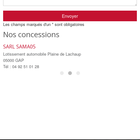
Envoyer
Les champs marqués d'un * sont obligatoires
Nos concessions
SARL SAMA05
S
Lotissement automobile Plaine de Lachaup
L
05000 GAP
0
Tél : 04 92 51 01 28
T